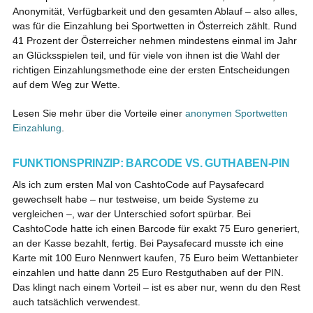
Anonymität, Verfügbarkeit und den gesamten Ablauf – also alles,
was für die Einzahlung bei Sportwetten in Österreich zählt. Rund
41 Prozent der Österreicher nehmen mindestens einmal im Jahr
an Glücksspielen teil, und für viele von ihnen ist die Wahl der
richtigen Einzahlungsmethode eine der ersten Entscheidungen
auf dem Weg zur Wette.
Lesen Sie mehr über die Vorteile einer
anonymen Sportwetten
Einzahlung
.
FUNKTIONSPRINZIP: BARCODE VS. GUTHABEN-PIN
Als ich zum ersten Mal von CashtoCode auf Paysafecard
gewechselt habe – nur testweise, um beide Systeme zu
vergleichen –, war der Unterschied sofort spürbar. Bei
CashtoCode hatte ich einen Barcode für exakt 75 Euro generiert,
an der Kasse bezahlt, fertig. Bei Paysafecard musste ich eine
Karte mit 100 Euro Nennwert kaufen, 75 Euro beim Wettanbieter
einzahlen und hatte dann 25 Euro Restguthaben auf der PIN.
Das klingt nach einem Vorteil – ist es aber nur, wenn du den Rest
auch tatsächlich verwendest.