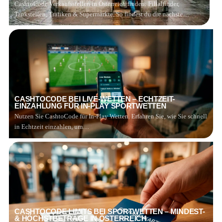
CashtoCode Verkaufsstellen in Österreich finden: Filialfinder,
Tankstellen, Trafiken & Supermärkte. So findest du die nächste…
CASHTOCODE BEI LIVE-WETTEN – ECHTZEIT-
EINZAHLUNG FÜR IN-PLAY SPORTWETTEN
Nutzen Sie CashtoCode für In-Play Wetten. Erfahren Sie, wie Sie schnell
in Echtzeit einzahlen, um…
CASHTOCODE LIMITS BEI SPORTWETTEN – MINDEST-
& HÖCHSTBETRÄGE IN ÖSTERREICH