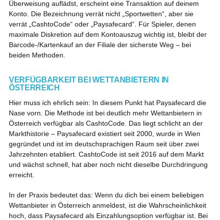
Überweisung auflädst, erscheint eine Transaktion auf deinem
Konto. Die Bezeichnung verrät nicht „Sportwetten“, aber sie
verrät „CashtoCode“ oder „Paysafecard“. Für Spieler, denen
maximale Diskretion auf dem Kontoauszug wichtig ist, bleibt der
Barcode-/Kartenkauf an der Filiale der sicherste Weg – bei
beiden Methoden.
VERFÜGBARKEIT BEI WETTANBIETERN IN
ÖSTERREICH
Hier muss ich ehrlich sein: In diesem Punkt hat Paysafecard die
Nase vorn. Die Methode ist bei deutlich mehr Wettanbietern in
Österreich verfügbar als CashtoCode. Das liegt schlicht an der
Markthistorie – Paysafecard existiert seit 2000, wurde in Wien
gegründet und ist im deutschsprachigen Raum seit über zwei
Jahrzehnten etabliert. CashtoCode ist seit 2016 auf dem Markt
und wächst schnell, hat aber noch nicht dieselbe Durchdringung
erreicht.
In der Praxis bedeutet das: Wenn du dich bei einem beliebigen
Wettanbieter in Österreich anmeldest, ist die Wahrscheinlichkeit
hoch, dass Paysafecard als Einzahlungsoption verfügbar ist. Bei