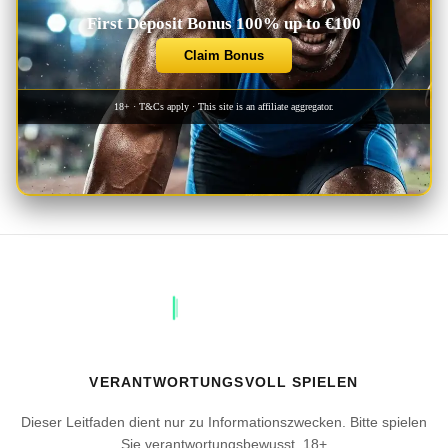
E
First Deposit Bonus 100% up to €100
z
E
Claim Bonus
G
18+ · T&Cs apply · This site is an affiliate aggregator.
VERANTWORTUNGSVOLL SPIELEN
Dieser Leitfaden dient nur zu Informationszwecken. Bitte spielen
Sie verantwortungsbewusst. 18+