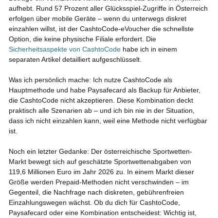
aufhebt. Rund 57 Prozent aller Glücksspiel-Zugriffe in Österreich
erfolgen über mobile Geräte – wenn du unterwegs diskret
einzahlen willst, ist der CashtoCode-eVoucher die schnellste
Option, die keine physische Filiale erfordert. Die
Sicherheitsaspekte von CashtoCode
habe ich in einem
separaten Artikel detailliert aufgeschlüsselt.
Was ich persönlich mache: Ich nutze CashtoCode als
Hauptmethode und habe Paysafecard als Backup für Anbieter,
die CashtoCode nicht akzeptieren. Diese Kombination deckt
praktisch alle Szenarien ab – und ich bin nie in der Situation,
dass ich nicht einzahlen kann, weil eine Methode nicht verfügbar
ist.
Noch ein letzter Gedanke: Der österreichische Sportwetten-
Markt bewegt sich auf geschätzte Sportwettenabgaben von
119,6 Millionen Euro im Jahr 2026 zu. In einem Markt dieser
Größe werden Prepaid-Methoden nicht verschwinden – im
Gegenteil, die Nachfrage nach diskreten, gebührenfreien
Einzahlungswegen wächst. Ob du dich für CashtoCode,
Paysafecard oder eine Kombination entscheidest: Wichtig ist,