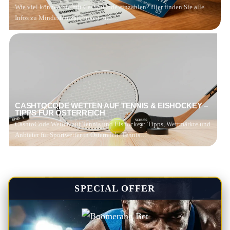
Wie viel können Sie mit CashtoCode einzahlen? Hier finden Sie alle
Infos zu Mindesteinzahlungen und…
CASHTOCODE WETTEN AUF TENNIS & EISHOCKEY –
TIPPS FÜR ÖSTERREICH
CashtoCode Wetten auf Tennis und Eishockey: Tipps, Wettmärkte und
W
Anbieter für Sportwetter in Österreich. Tennis…
h
f
S
g
SPECIAL OFFER
L
S
u
e