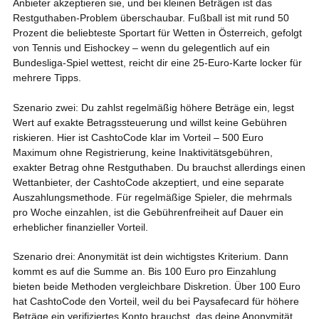
Anbieter akzeptieren sie, und bei kleinen Beträgen ist das
Restguthaben-Problem überschaubar. Fußball ist mit rund 50
Prozent die beliebteste Sportart für Wetten in Österreich, gefolgt
von Tennis und Eishockey – wenn du gelegentlich auf ein
Bundesliga-Spiel wettest, reicht dir eine 25-Euro-Karte locker für
mehrere Tipps.
Szenario zwei: Du zahlst regelmäßig höhere Beträge ein, legst
Wert auf exakte Betragssteuerung und willst keine Gebühren
riskieren. Hier ist CashtoCode klar im Vorteil – 500 Euro
Maximum ohne Registrierung, keine Inaktivitätsgebühren,
exakter Betrag ohne Restguthaben. Du brauchst allerdings einen
Wettanbieter, der CashtoCode akzeptiert, und eine separate
Auszahlungsmethode. Für regelmäßige Spieler, die mehrmals
pro Woche einzahlen, ist die Gebührenfreiheit auf Dauer ein
erheblicher finanzieller Vorteil.
Szenario drei: Anonymität ist dein wichtigstes Kriterium. Dann
kommt es auf die Summe an. Bis 100 Euro pro Einzahlung
bieten beide Methoden vergleichbare Diskretion. Über 100 Euro
hat CashtoCode den Vorteil, weil du bei Paysafecard für höhere
Beträge ein verifiziertes Konto brauchst, das deine Anonymität