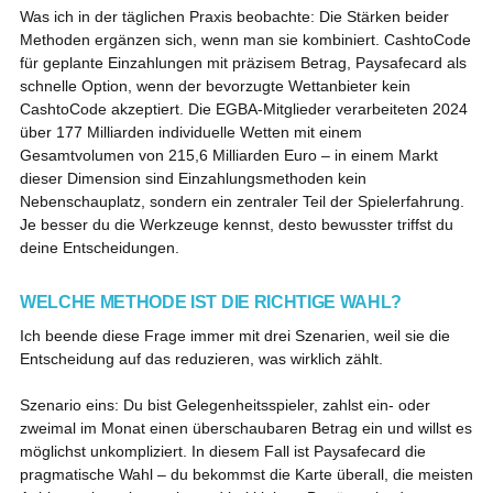
Was ich in der täglichen Praxis beobachte: Die Stärken beider
Methoden ergänzen sich, wenn man sie kombiniert. CashtoCode
für geplante Einzahlungen mit präzisem Betrag, Paysafecard als
schnelle Option, wenn der bevorzugte Wettanbieter kein
CashtoCode akzeptiert. Die EGBA-Mitglieder verarbeiteten 2024
über 177 Milliarden individuelle Wetten mit einem
Gesamtvolumen von 215,6 Milliarden Euro – in einem Markt
dieser Dimension sind Einzahlungsmethoden kein
Nebenschauplatz, sondern ein zentraler Teil der Spielerfahrung.
Je besser du die Werkzeuge kennst, desto bewusster triffst du
deine Entscheidungen.
WELCHE METHODE IST DIE RICHTIGE WAHL?
Ich beende diese Frage immer mit drei Szenarien, weil sie die
Entscheidung auf das reduzieren, was wirklich zählt.
Szenario eins: Du bist Gelegenheitsspieler, zahlst ein- oder
zweimal im Monat einen überschaubaren Betrag ein und willst es
möglichst unkompliziert. In diesem Fall ist Paysafecard die
pragmatische Wahl – du bekommst die Karte überall, die meisten