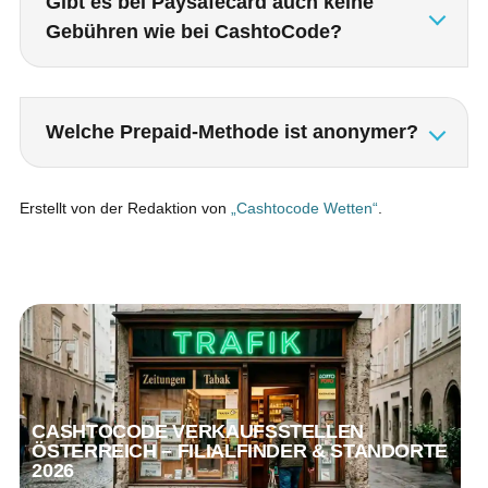
Gibt es bei Paysafecard auch keine
Gebühren wie bei CashtoCode?
Welche Prepaid-Methode ist anonymer?
Erstellt von der Redaktion von
„Cashtocode Wetten“
.
CASHTOCODE VERKAUFSSTELLEN
ÖSTERREICH – FILIALFINDER & STANDORTE
2026