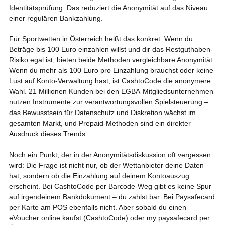
Identitätsprüfung. Das reduziert die Anonymität auf das Niveau
einer regulären Bankzahlung.
Für Sportwetten in Österreich heißt das konkret: Wenn du
Beträge bis 100 Euro einzahlen willst und dir das Restguthaben-
Risiko egal ist, bieten beide Methoden vergleichbare Anonymität.
Wenn du mehr als 100 Euro pro Einzahlung brauchst oder keine
Lust auf Konto-Verwaltung hast, ist CashtoCode die anonymere
Wahl. 21 Millionen Kunden bei den EGBA-Mitgliedsunternehmen
nutzen Instrumente zur verantwortungsvollen Spielsteuerung –
das Bewusstsein für Datenschutz und Diskretion wächst im
gesamten Markt, und Prepaid-Methoden sind ein direkter
Ausdruck dieses Trends.
Noch ein Punkt, der in der Anonymitätsdiskussion oft vergessen
wird: Die Frage ist nicht nur, ob der Wettanbieter deine Daten
hat, sondern ob die Einzahlung auf deinem Kontoauszug
erscheint. Bei CashtoCode per Barcode-Weg gibt es keine Spur
auf irgendeinem Bankdokument – du zahlst bar. Bei Paysafecard
per Karte am POS ebenfalls nicht. Aber sobald du einen
eVoucher online kaufst (CashtoCode) oder my paysafecard per