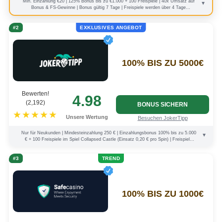
Min. Einzahlung €20 | 125% Bonus bis zu €1.000 + 100 Freispiele | 40x Umsatz auf
Bonus & FS-Gewinne | Bonus gültig 7 Tage | Freispiele werden über 4 Tage
gutgeschrieben | Nur für die erste Einzahlung | AGB gelten.
CashtoCode vs. Paysafecard bei
Ist CashtoCode bei Sportwetten
#2
EXKLUSIVES ANGEBOT
Wetten — Vergleich für Österreich
sicher? Closed-Loop & Datenschutz
2026
2026
100% BIS ZU 5000€
Bewerten!
4.98
(2,192)
BONUS SICHERN
★★★★★
Unsere Wertung
Besuchen JokerTipp
Nur für Neukunden | Mindesteinzahlung 250 € | Einzahlungsbonus 100% bis zu 5.000
€ + 100 Freispiele im Spiel Collapsed Castle (Einsatz 0,20 € pro Spin) | Freispiele
CashtoCode Sportwetten
Alle Artikel
werden in 2 Paketen à 50 alle 24 Stunden gutgeschrieben | Bonusumsatz x25
Erfahrungen 2026 — Praxistest aus
(Gewinne aus Freispielen x25) | Umsatzbedingungen innerhalb von 14 Tagen zu
Österreich
#3
TREND
erfüllen | Bonus kann nach 7 Tagen erneut aktiviert werden | Bonus ist nicht
auszahlbar, bis er vollständig umgesetzt wurde | Es gelten die Bonus-AGB
100% BIS ZU 1000€