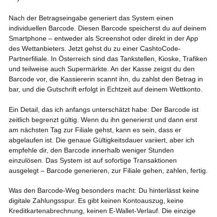
Nach der Betragseingabe generiert das System einen
individuellen Barcode. Diesen Barcode speicherst du auf deinem
Smartphone – entweder als Screenshot oder direkt in der App
des Wettanbieters. Jetzt gehst du zu einer CashtoCode-
Partnerfiliale. In Österreich sind das Tankstellen, Kioske, Trafiken
und teilweise auch Supermärkte. An der Kasse zeigst du den
Barcode vor, die Kassiererin scannt ihn, du zahlst den Betrag in
bar, und die Gutschrift erfolgt in Echtzeit auf deinem Wettkonto.
Ein Detail, das ich anfangs unterschätzt habe: Der Barcode ist
zeitlich begrenzt gültig. Wenn du ihn generierst und dann erst
am nächsten Tag zur Filiale gehst, kann es sein, dass er
abgelaufen ist. Die genaue Gültigkeitsdauer variiert, aber ich
empfehle dir, den Barcode innerhalb weniger Stunden
einzulösen. Das System ist auf sofortige Transaktionen
ausgelegt – Barcode generieren, zur Filiale gehen, zahlen, fertig.
Was den Barcode-Weg besonders macht: Du hinterlässt keine
digitale Zahlungsspur. Es gibt keinen Kontoauszug, keine
Kreditkartenabrechnung, keinen E-Wallet-Verlauf. Die einzige