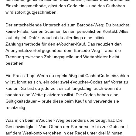
Einzahlungsmethode, gibst den Code ein – und das Guthaben
wird sofort gutgeschrieben.
Der entscheidende Unterschied zum Barcode-Weg: Du brauchst
keine Filiale, keinen Scanner, keinen persönlichen Kontakt. Alles
läuft digital. Dafür brauchst du allerdings eine initiale
Zahlungsmethode für den eVoucher-Kauf. Das reduziert den
Anonymitätsvorteil gegenüber dem Barcode-Weg – aber die
Trennung zwischen Zahlungsquelle und Wettanbieter bleibt
bestehen.
Ein Praxis-Tipp: Wenn du regelmäßig mit CashtoCode einzahlen
willst, lohnt es sich, ein oder zwei eVoucher-Codes auf Vorrat zu
kaufen. So bist du jederzeit einzahlungsfähig, auch wenn du
spontan eine Wette platzieren willst. Die Codes haben eine
Gültigkeitsdauer – prüfe diese beim Kauf und verwende sie
rechtzeitig.
Was mich beim eVoucher-Weg besonders überzeugt hat: Die
Geschwindigkeit. Vom Öffnen der Partnerseite bis zur Gutschrift
auf dem Wettkonto vergehen in der Regel unter drei Minuten.