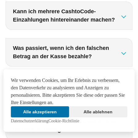
Kann ich mehrere CashtoCode-
Einzahlungen hintereinander machen?
Was passiert, wenn ich den falschen
Betrag an der Kasse bezahle?
Wir verwenden Cookies, um Ihr Erlebnis zu verbessern,
Wie lange ist ein CashtoCode-Barcode
den Datenverkehr zu analysieren und Anzeigen zu
gültig?
personalisieren. Bitte akzeptieren Sie diese oder passen Sie
Ihre Einstellungen an.
Alle akzeptieren
Alle ablehnen
Brauche ich ein Konto bei CashtoCode
Datenschutzerklärung
Cookie-Richtlinie
für die Einzahlung?