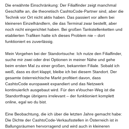
Die erwähnte Einschränkung: Der Filialfinder zeigt manchmal
Geschäfte an, die theoretisch CashtoCode-Partner sind, aber die
Technik vor Ort nicht aktiv haben. Das passiert vor allem bei
kleineren Einzelhändlern, die das Terminal zwar bestellt, aber
noch nicht eingerichtet haben. Bei großen Tankstellenketten und
etablierten Trafiken hatte ich dieses Problem nie – dort
funktioniert es zuverlässig.
Mein Vorgehen bei der Standortsuche: Ich nutze den Filialfinder,
suche mir zwei oder drei Optionen in meiner Nähe und gehe
beim ersten Mal zu einer großen, bekannten Filiale. Sobald ich
weiß, dass es dort klappt, bleibe ich bei diesem Standort. Der
gesamte österreichische Markt profitiert davon, dass
CashtoCode europaweit expandiert und das Netzwerk
kontinuierlich ausgebaut wird. Für den eVoucher-Weg ist die
Standortfrage übrigens irrelevant – der funktioniert komplett
online, egal wo du bist.
Eine Beobachtung, die ich über die letzten Jahre gemacht habe:
Die Dichte der CashtoCode-Verkaufsstellen in Österreich ist in
Ballungsräumen hervorragend und wird auch in kleineren