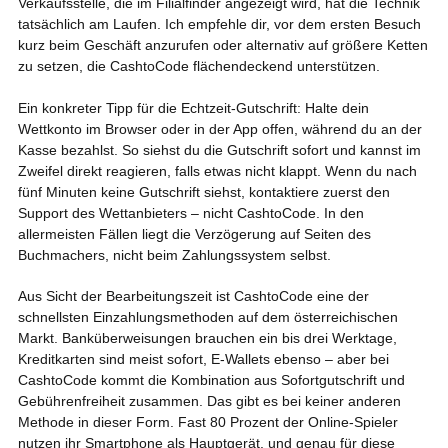
Verkaufsstelle, die im Filialfinder angezeigt wird, hat die Technik
tatsächlich am Laufen. Ich empfehle dir, vor dem ersten Besuch
kurz beim Geschäft anzurufen oder alternativ auf größere Ketten
zu setzen, die CashtoCode flächendeckend unterstützen.
Ein konkreter Tipp für die Echtzeit-Gutschrift: Halte dein
Wettkonto im Browser oder in der App offen, während du an der
Kasse bezahlst. So siehst du die Gutschrift sofort und kannst im
Zweifel direkt reagieren, falls etwas nicht klappt. Wenn du nach
fünf Minuten keine Gutschrift siehst, kontaktiere zuerst den
Support des Wettanbieters – nicht CashtoCode. In den
allermeisten Fällen liegt die Verzögerung auf Seiten des
Buchmachers, nicht beim Zahlungssystem selbst.
Aus Sicht der Bearbeitungszeit ist CashtoCode eine der
schnellsten Einzahlungsmethoden auf dem österreichischen
Markt. Banküberweisungen brauchen ein bis drei Werktage,
Kreditkarten sind meist sofort, E-Wallets ebenso – aber bei
CashtoCode kommt die Kombination aus Sofortgutschrift und
Gebührenfreiheit zusammen. Das gibt es bei keiner anderen
Methode in dieser Form. Fast 80 Prozent der Online-Spieler
nutzen ihr Smartphone als Hauptgerät, und genau für diese