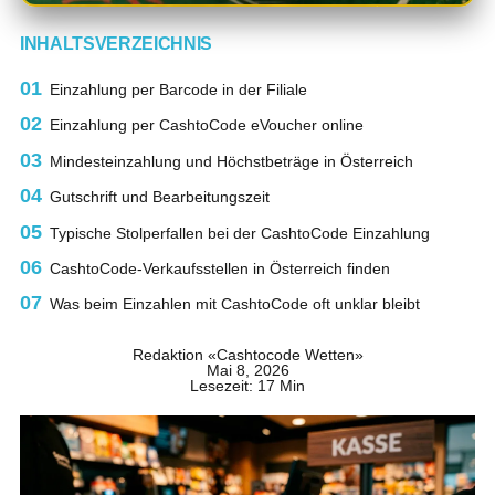
INHALTSVERZEICHNIS
Einzahlung per Barcode in der Filiale
Einzahlung per CashtoCode eVoucher online
Mindesteinzahlung und Höchstbeträge in Österreich
Gutschrift und Bearbeitungszeit
Typische Stolperfallen bei der CashtoCode Einzahlung
CashtoCode-Verkaufsstellen in Österreich finden
Was beim Einzahlen mit CashtoCode oft unklar bleibt
Redaktion «Cashtocode Wetten»
Mai 8, 2026
Lesezeit: 17 Min