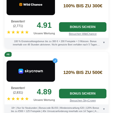
100% BIS ZU 300€
Bewerten!
4.91
(2,771)
BONUS SICHERN
★★★★★
Unsere Wertung
Besuchen WildChance
100 % Ersteinzahlungsbonus bis zu 300 € + 200 Freispiele + 3 Münzen. Bonus
innerhalb von 48 Stunden aktivieren. Nicht genutzte Boni verfallen nach 5 Tagen.
Max. Auszahlung aus Bonusgewinnen: 10x der Einzahlung. T&C gelten.
#6
120% BIS ZU 500€
Bewerten!
4.89
(2,831)
BONUS SICHERN
★★★★★
Unsere Wertung
Besuchen SkyCrown
18+ | Nur für Neukunden | Bonuscode BLISS | Mindesteinzahlung €20 | 120% Bonus
bis zu €500 + 125 Freispiele | 40x Umsatzanforderung innerhalb von 14 Tagen | AGB