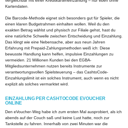
vergleichbar mit einer Kreditkarteneinzahlung – nur eben ohne
Kartendaten.
Die Barcode-Methode eignet sich besonders gut für Spieler, die
einen klaren Budgetrahmen einhalten wollen. Weil du den
exakten Betrag wählst und physisch zur Filiale gehst, hast du
eine natürliche Schwelle zwischen Entscheidung und Einzahlung.
Das klingt wie eine Nebensache, aber aus neun Jahren
Erfahrung mit Prepaid-Zahlungsmethoden weiß ich: Diese
bewusste Handlung kann helfen, impulsive Einzahlungen zu
vermeiden. 21 Millionen Kunden bei den EGBA-
Mitgliedsunternehmen nutzen bereits Instrumente zur
verantwortungsvollen Spielsteuerung – das CashtoCode-
Einzahlungslimit ist ein solches Instrument, auch wenn es nicht
explizit als solches vermarktet wird.
EINZAHLUNG PER CASHTOCODE EVOUCHER
ONLINE
Den eVoucher-Weg habe ich zum ersten Mal ausprobiert, als ich
abends auf der Couch saß und keine Lust hatte, noch zur
Tankstelle zu fahren. Innerhalb von zwei Minuten war die