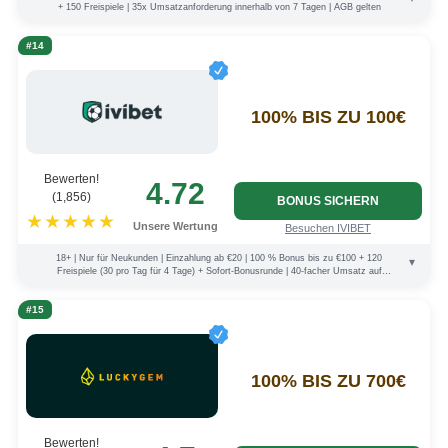
+ 150 Freispiele | 35x Umsatzanforderung innerhalb von 7 Tagen | AGB gelten
#14
100% BIS ZU 100€
Bewerten!
4.72
(1,856)
BONUS SICHERN
★★★★★
Unsere Wertung
Besuchen IVIBET
18+ | Nur für Neukunden | Einzahlung ab €20 | 100 % Bonus bis zu €100 + 120
Freispiele (30 pro Tag für 4 Tage) + Sofort-Bonusrunde | 40-facher Umsatz auf
Gewinne aus Freispielen | Es gelten die AGB
#15
100% BIS ZU 700€
Bewerten!