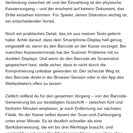
Verbindung zwischen dir und der Einzahlung ist der physische
Kassiervorgang – und der erscheint auf keinem Dokument, das
Dritte einsehen könnten. Für Spieler, denen Diskretion wichtig ist,
ein entscheidender Vorteil.
Noch ein praktisches Detail, das ich aus meinen Tests gelernt
habe: Achte darauf, dass dein Smartphone-Display hell genug
eingestellt ist, wenn du den Barcode an der Kasse vorzeigst. Bei
manchen Kassenterminals hat der Scanner Probleme mit zu
dunklen Displays. Und wenn du den Barcode als Screenshot
gespeichert hast, stelle sicher, dass er nicht durch die
Komprimierung unlesbar geworden ist. Der sicherste Weg ist,
den Barcode direkt in der Browser-Session oder in der App des
Wettanbieters offen zu lassen.
Zeitlich solltest du für den gesamten Vorgang – von der Barcode-
Generierung bis zur bestätigten Gutschrift – zwischen fünf und
fünfzehn Minuten einplanen, je nach Entfernung zur nächsten
Filiale. An der Kasse selbst dauert der Scan-und-Zahlvorgang
unter einer Minute. Es ist deutlich schneller als eine
Banküberweisung, die ein bis drei Werktage braucht, und