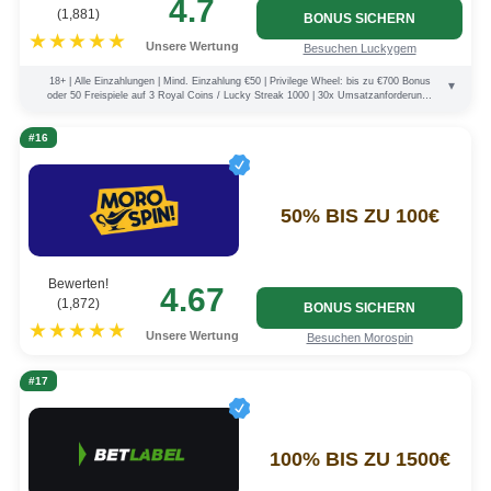
4.7
(1,881)
BONUS SICHERN
★★★★★
Unsere Wertung
Besuchen Luckygem
18+ | Alle Einzahlungen | Mind. Einzahlung €50 | Privilege Wheel: bis zu €700 Bonus
oder 50 Freispiele auf 3 Royal Coins / Lucky Streak 1000 | 30x Umsatzanforderung |
Max. Auszahlung aus Freispielen €300 | Gewinn muss mit Mind. Einzahlung €50
aktiviert werden | AGB gelten | BeGambleAware.org
#16
50% BIS ZU 100€
Bewerten!
4.67
(1,872)
BONUS SICHERN
★★★★★
Unsere Wertung
Besuchen Morospin
#17
100% BIS ZU 1500€