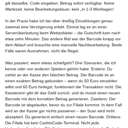
gilt dasselbe: Code eingeben, Betrag sofort verfügbar. Keine
Wartezeit, keine Bearbeitungsdauer, kein „in 1-3 Werktagen“.
In der Praxis habe ich bei über dreißig Einzahlungen genau
zweimal eine Verzögerung erlebt. Einmal lag es an einer
Serverüberlastung beim Wettanbieter – die Gutschrift kam nach
etwa zehn Minuten. Das andere Mal war der Barcode knapp vor
dem Ablauf und brauchte eine manuelle Nachbearbeitung. Beide
Fälle waren Ausnahmen, nicht die Regel.
Was passiert, wenn etwas schiefgeht? Drei Szenarien, die ich
kenne oder von anderen Spielern gehört habe. Erstens: Du
zahlst an der Kasse den falschen Betrag. Der Barcode ist an
einen exakten Betrag gebunden – wenn du 50 Euro einzahlen
willst und 60 Euro hinlegst, funktioniert die Transaktion nicht. Die
Kassiererin gibt dir das Geld zurück, und du musst einen neuen
Barcode mit dem korrekten Betrag generieren. Zweitens: Der
Barcode ist abgelaufen, bevor du zur Filiale kommst. In dem Fall
wird an der Kasse gar nichts passieren – der Scan wird nicht
akzeptiert. Du generierst einfach einen neuen Barcode. Drittens:
Die Filiale hat kein CashtoCode-Terminal. Nicht jede