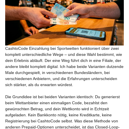
CashtoCode Einzahlung bei Sportwetten funktioniert über zwei
komplett unterschiedliche Wege – und diese Wahl bestimmt, wie
dein Erlebnis abläuft. Der eine Weg führt dich in eine Filiale, der
andere bleibt komplett digital. Ich habe beide Varianten dutzende
Male durchgespielt, in verschiedenen Bundesländern, bei
verschiedenen Anbietern, und die Erfahrungen unterscheiden
sich stärker, als du erwarten würdest.
Die Grundidee ist bei beiden Varianten identisch: Du generierst
beim Wettanbieter einen einmaligen Code, bezahlst den
gewünschten Betrag, und dein Wettkonto wird in Echtzeit
aufgeladen. Kein Bankkonto nötig, keine Kreditkarte, keine
Registrierung bei CashtoCode selbst. Was diese Methode von
anderen Prepaid-Optionen unterscheidet, ist das Closed-Loop-