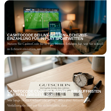
CASHTOCODE BEI LIVE-WETTEN – ECHTZEIT-
EINZAHLUNG FÜR IN-PLAY SPORTWETTEN
Nutzen Sie CashtoCode für In-Play Wetten. Erfahren Sie, wie Sie schnell
in Echtzeit einzahlen, um…
CASHTOCODE CODE GÜLTIGKEIT – ABLAUFFRISTEN
& VERFALLSREGELN 2026
Wie lange ist ein CashtoCode gültig? Alles über Ablauffristen,
S
Verfallsregeln und wie Sie sicherstellen, dass…
p
S