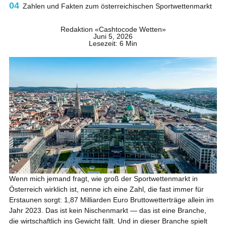
Zahlen und Fakten zum österreichischen Sportwettenmarkt
Redaktion «Cashtocode Wetten»
Nachrichten
Juni 5, 2026
Lesezeit: 6 Min
Wenn mich jemand fragt, wie groß der Sportwettenmarkt in
Österreich wirklich ist, nenne ich eine Zahl, die fast immer für
Erstaunen sorgt: 1,87 Milliarden Euro Bruttowetterträge allein im
Jahr 2023. Das ist kein Nischenmarkt — das ist eine Branche,
die wirtschaftlich ins Gewicht fällt. Und in dieser Branche spielt