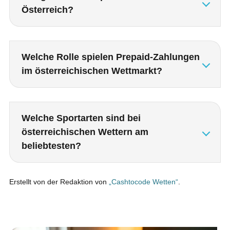
Österreich?
Welche Rolle spielen Prepaid-Zahlungen
im österreichischen Wettmarkt?
Welche Sportarten sind bei
österreichischen Wettern am
beliebtesten?
Erstellt von der Redaktion von
„Cashtocode Wetten“
.