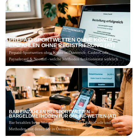
PREPAID SPORTWETTEN OHNE KONTO –
EINZAHLEN OHNE REGISTRIERUNG (AT)
Prepaid-Sportwetten ohne Konto in Österreich: CashtoCode,
Paysafecard & Neosurf - welche Methoden funktionieren wirklich
ohne…
BAR EINZAHLEN BEI SPORTWETTEN –
BARGELDMETHODEN FÜR ONLINE-WETTEN (AT)
Bar bezahlen beim Wettanbieter? Alles über CashtoCode und andere
Methoden, mit denen Sie in Österreich…