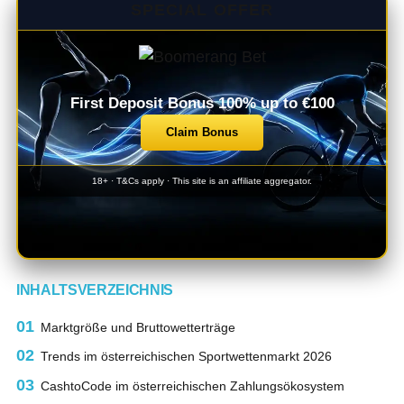
SPECIAL OFFER
CashtoCode vs. Paysafecard bei
Ist CashtoCode bei Sportwetten
Wetten — Vergleich für Österreich
sicher? Closed-Loop & Datenschutz
2026
2026
First Deposit Bonus 100% up to €100
Claim Bonus
18+ · T&Cs apply · This site is an affiliate aggregator.
CashtoCode Sportwetten
Alle Artikel
Erfahrungen 2026 — Praxistest aus
Österreich
INHALTSVERZEICHNIS
Marktgröße und Bruttowetterträge
Trends im österreichischen Sportwettenmarkt 2026
CashtoCode im österreichischen Zahlungsökosystem