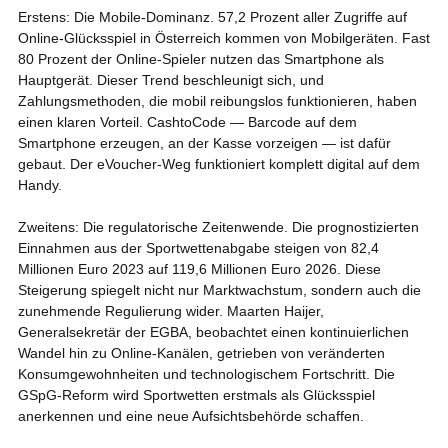
Erstens: Die Mobile-Dominanz. 57,2 Prozent aller Zugriffe auf
Online-Glücksspiel in Österreich kommen von Mobilgeräten. Fast
80 Prozent der Online-Spieler nutzen das Smartphone als
Hauptgerät. Dieser Trend beschleunigt sich, und
Zahlungsmethoden, die mobil reibungslos funktionieren, haben
einen klaren Vorteil. CashtoCode — Barcode auf dem
Smartphone erzeugen, an der Kasse vorzeigen — ist dafür
gebaut. Der eVoucher-Weg funktioniert komplett digital auf dem
Handy.
Zweitens: Die regulatorische Zeitenwende. Die prognostizierten
Einnahmen aus der Sportwettenabgabe steigen von 82,4
Millionen Euro 2023 auf 119,6 Millionen Euro 2026. Diese
Steigerung spiegelt nicht nur Marktwachstum, sondern auch die
zunehmende Regulierung wider. Maarten Haijer,
Generalsekretär der EGBA, beobachtet einen kontinuierlichen
Wandel hin zu Online-Kanälen, getrieben von veränderten
Konsumgewohnheiten und technologischem Fortschritt. Die
GSpG-Reform wird Sportwetten erstmals als Glücksspiel
anerkennen und eine neue Aufsichtsbehörde schaffen.