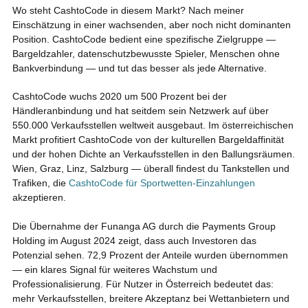
Wo steht CashtoCode in diesem Markt? Nach meiner
Einschätzung in einer wachsenden, aber noch nicht dominanten
Position. CashtoCode bedient eine spezifische Zielgruppe —
Bargeldzahler, datenschutzbewusste Spieler, Menschen ohne
Bankverbindung — und tut das besser als jede Alternative.
CashtoCode wuchs 2020 um 500 Prozent bei der
Händleranbindung und hat seitdem sein Netzwerk auf über
550.000 Verkaufsstellen weltweit ausgebaut. Im österreichischen
Markt profitiert CashtoCode von der kulturellen Bargeldaffinität
und der hohen Dichte an Verkaufsstellen in den Ballungsräumen.
Wien, Graz, Linz, Salzburg — überall findest du Tankstellen und
Trafiken, die
CashtoCode für Sportwetten-Einzahlungen
akzeptieren.
Die Übernahme der Funanga AG durch die Payments Group
Holding im August 2024 zeigt, dass auch Investoren das
Potenzial sehen. 72,9 Prozent der Anteile wurden übernommen
— ein klares Signal für weiteres Wachstum und
Professionalisierung. Für Nutzer in Österreich bedeutet das:
mehr Verkaufsstellen, breitere Akzeptanz bei Wettanbietern und