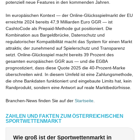
potenziell neue Features in den kommenden Jahren.
Im europäischen Kontext — der Online-Glücksspielmarkt der EU
erreichte 2024 bereits 47,9 Milliarden Euro GGR — ist
CashtoCode als Prepaid-Methode gut positioniert. Die
Kombination aus Bargeldbrücke, Datenschutz und
regulatorischer Kompatibilität macht das System für einen Markt
attraktiv, der zunehmend auf Spielerschutz und Transparenz
setzt. Online-Glücksspiel macht bereits 39 Prozent des
gesamten europäischen GGR aus — und die EGBA
prognostiziert, dass diese Quote 2025 die 40-Prozent-Marke
überschreiten wird. In diesem Umfeld ist eine Zahlungsmethode,
die ohne Bankdaten funktioniert und eingebaute Limits hat, kein
Randprodukt, sondern eine Antwort auf reale Marktbedürfnisse.
Branchen-News finden Sie auf der
Startseite
.
ZAHLEN UND FAKTEN ZUM ÖSTERREICHISCHEN
SPORTWETTENMARKT
Wie groß ist der Sportwettenmarkt in