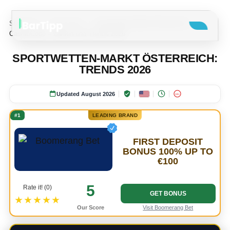
Startseite
/
Alle Artikel
/
Sportwetten-Markt Österreich &
CashtoCode – Zahlen und Trends 2026
SPORTWETTEN-MARKT ÖSTERREICH:
TRENDS 2026
Updated August 2026
18+
#1
LEADING BRAND
FIRST DEPOSIT
CashtoCode Wettanbieter 2026 —
CashtoCode Einzahlung bei
Beste Buchmacher mit CashtoCode
Sportwetten — Anleitung & Limits (AT
BONUS 100% UP TO
(AT)
2026)
€100
5
Rate it! (0)
GET BONUS
★★★★★
Our Score
Visit Boomerang Bet