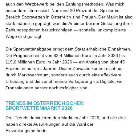
auch den Wettbewerb bei den Zahlungsmethoden. Was mich
besonders interessiert: Nur rund 20 Prozent der Spieler im
Bereich Sportwetten in Österreich sind Frauen. Der Markt ist also
stark männlich geprägt, was die Anbieter bei der Gestaltung ihrer
Zahlungsoptionen berücksichtigen — schnelle, unkomplizierte
Wege sind gefragt.
Die Sportwettenabgabe bringt dem Staat erhebliche Einnahmen.
Die Prognose reicht von 82,4 Millionen Euro im Jahr 2023 bis
119,6 Millionen Euro im Jahr 2026 — ein Anstieg von über 45
Prozent in nur drei Jahren. Dieser Zuwachs kommt nicht nur
durch Marktwachstum, sondern auch durch eine effektivere
Erhebung und die zunehmende Verlagerung ins Digitale, wo
Transaktionen besser nachverfolgbar sind.
TRENDS IM ÖSTERREICHISCHEN
SPORTWETTENMARKT 2026
Drei Trends dominieren den Markt im Jahr 2026, und alle drei
haben direkte Auswirkungen auf die Wahl der
Einzahlungsmethode.