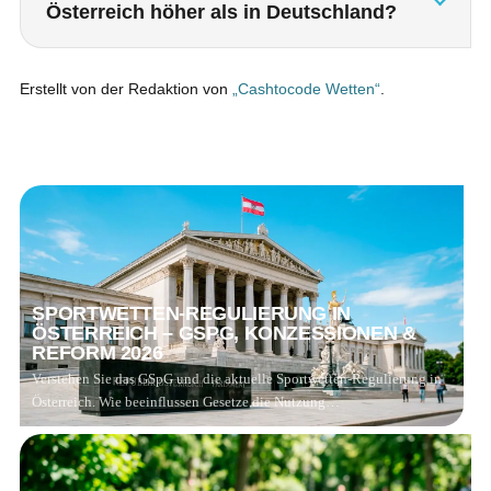
Österreich höher als in Deutschland?
Erstellt von der Redaktion von
„Cashtocode Wetten“
.
SPORTWETTEN-REGULIERUNG IN
ÖSTERREICH – GSPG, KONZESSIONEN &
REFORM 2026
Verstehen Sie das GSpG und die aktuelle Sportwetten-Regulierung in
Österreich. Wie beeinflussen Gesetze die Nutzung…