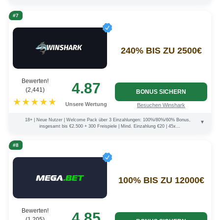
gelten
#7
240% BIS ZU 2500€
Bewerten!
4.87
(2,441)
BONUS SICHERN
★★★★★
Unsere Wertung
Besuchen Winshark
18+ | Neue Nutzer | Welcome Pack über 3 Einzahlungen: 100%/80%/60% Bonus,
insgesamt bis €2.500 + 300 Freispiele | Mind. Einzahlung €20 | 45x
Umsatzanforderung | Max. Bonuseinsatz €5 | Aktivierung binnen 48 Std., Gültigkeit 5
Tage | AGB gelten | BeGambleAware.org
#8
100% BIS ZU 12000€
Bewerten!
4.85
(1,205)