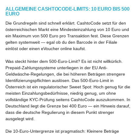
ALLGEMEINE CASHTOCODE-LIMITS: 10 EURO BIS 500
EURO
Die Grundregeln sind schnell erklärt. CashtoCode setzt für den
österreichischen Markt eine Mindesteinzahlung von 10 Euro und
ein Maximum von 500 Euro pro Transaktion fest. Diese Grenzen
gelten systemweit — egal ob du den Barcode in der Filiale
einlöst oder einen eVoucher online kaufst.
Was steckt hinter dem 500-Euro-Limit? Es ist nicht willkürlich.
Prepaid-Zahlungssysteme unterliegen in der EU Anti-
Geldwäsche-Regelungen, die bei höheren Beträgen strengere
Identifizierungspflichten auslösen. Das 500-Euro-Limit in
Österreich ist ein regulatorischer Sweet Spot: Hoch genug für die
meisten Einzahlungsbedürfnisse, niedrig genug, um ohne
vollständige KYC-Prüfung seitens CashtoCode auszukommen. In
Deutschland liegt die Grenze bei 400 Euro — ein Hinweis darauf,
dass die deutsche Regulierung in diesem Punkt strenger
ausgelegt wird.
Die 10-Euro-Untergrenze ist pragmatisch: Kleinere Beträge