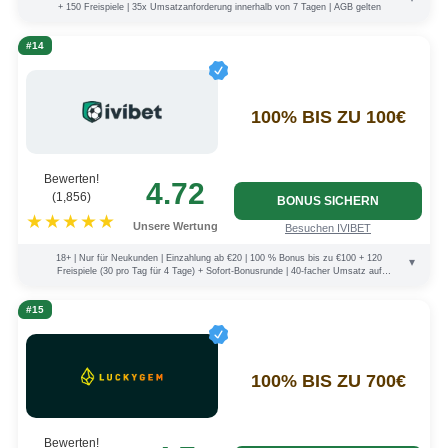
+ 150 Freispiele | 35x Umsatzanforderung innerhalb von 7 Tagen | AGB gelten
#14
100% BIS ZU 100€
Bewerten!
4.72
(1,856)
BONUS SICHERN
★★★★★
Unsere Wertung
Besuchen IVIBET
18+ | Nur für Neukunden | Einzahlung ab €20 | 100 % Bonus bis zu €100 + 120
Freispiele (30 pro Tag für 4 Tage) + Sofort-Bonusrunde | 40-facher Umsatz auf
Gewinne aus Freispielen | Es gelten die AGB
#15
100% BIS ZU 700€
Bewerten!