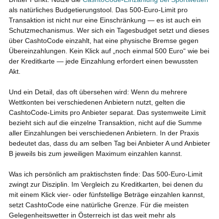
als natürliches Budgetierungstool. Das 500-Euro-Limit pro
Transaktion ist nicht nur eine Einschränkung — es ist auch ein
Schutzmechanismus. Wer sich ein Tagesbudget setzt und dieses
über CashtoCode einzahlt, hat eine physische Bremse gegen
Übereinzahlungen. Kein Klick auf „noch einmal 500 Euro“ wie bei
der Kreditkarte — jede Einzahlung erfordert einen bewussten
Akt.
Und ein Detail, das oft übersehen wird: Wenn du mehrere
Wettkonten bei verschiedenen Anbietern nutzt, gelten die
CashtoCode-Limits pro Anbieter separat. Das systemweite Limit
bezieht sich auf die einzelne Transaktion, nicht auf die Summe
aller Einzahlungen bei verschiedenen Anbietern. In der Praxis
bedeutet das, dass du am selben Tag bei Anbieter A und Anbieter
B jeweils bis zum jeweiligen Maximum einzahlen kannst.
Was ich persönlich am praktischsten finde: Das 500-Euro-Limit
zwingt zur Disziplin. Im Vergleich zu Kreditkarten, bei denen du
mit einem Klick vier- oder fünfstellige Beträge einzahlen kannst,
setzt CashtoCode eine natürliche Grenze. Für die meisten
Gelegenheitswetter in Österreich ist das weit mehr als