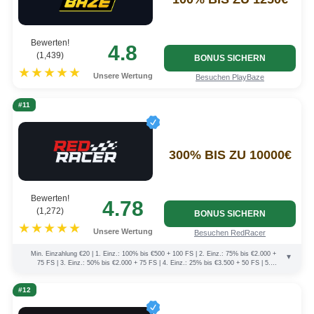
Bewerten!
4.8
(1,439)
BONUS SICHERN
★★★★★
Unsere Wertung
Besuchen PlayBaze
#11
300% BIS ZU 10000€
Bewerten!
4.78
(1,272)
BONUS SICHERN
★★★★★
Unsere Wertung
Besuchen RedRacer
Min. Einzahlung €20 | 1. Einz.: 100% bis €500 + 100 FS | 2. Einz.: 75% bis €2.000 +
75 FS | 3. Einz.: 50% bis €2.000 + 75 FS | 4. Einz.: 25% bis €3.500 + 50 FS | 5.
Einz.: 50% bis €2.000 + 100 FS | 40x-50x Umsatz auf Bonus & FS-Gewinne |
Bonus/FS gültig 3 Tage | Max. Auszahlung 5x Einzahlung | Nur für die ersten 5
#12
Einzahlungen | AGB gelten