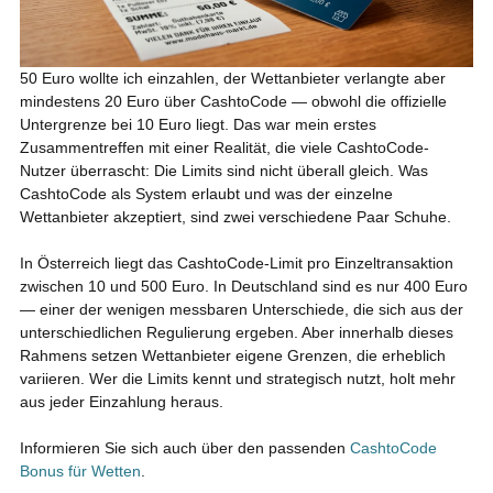
50 Euro wollte ich einzahlen, der Wettanbieter verlangte aber
mindestens 20 Euro über CashtoCode — obwohl die offizielle
Untergrenze bei 10 Euro liegt. Das war mein erstes
Zusammentreffen mit einer Realität, die viele CashtoCode-
Nutzer überrascht: Die Limits sind nicht überall gleich. Was
CashtoCode als System erlaubt und was der einzelne
Wettanbieter akzeptiert, sind zwei verschiedene Paar Schuhe.
In Österreich liegt das CashtoCode-Limit pro Einzeltransaktion
zwischen 10 und 500 Euro. In Deutschland sind es nur 400 Euro
— einer der wenigen messbaren Unterschiede, die sich aus der
unterschiedlichen Regulierung ergeben. Aber innerhalb dieses
Rahmens setzen Wettanbieter eigene Grenzen, die erheblich
variieren. Wer die Limits kennt und strategisch nutzt, holt mehr
aus jeder Einzahlung heraus.
Informieren Sie sich auch über den passenden
CashtoCode
Bonus für Wetten
.