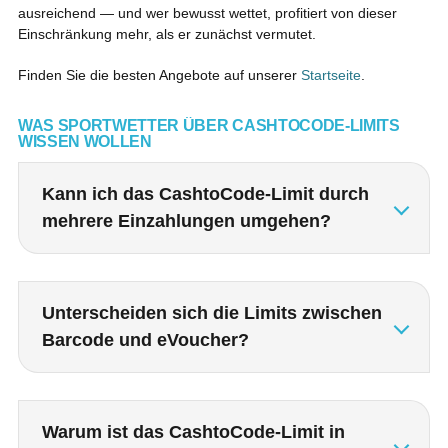
ausreichend — und wer bewusst wettet, profitiert von dieser
Einschränkung mehr, als er zunächst vermutet.
Finden Sie die besten Angebote auf unserer
Startseite
.
WAS SPORTWETTER ÜBER CASHTOCODE-LIMITS
WISSEN WOLLEN
Kann ich das CashtoCode-Limit durch
mehrere Einzahlungen umgehen?
Unterscheiden sich die Limits zwischen
Barcode und eVoucher?
Warum ist das CashtoCode-Limit in