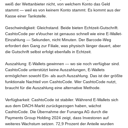
weiß der Wettanbieter nicht, von welchem Konto das Geld
stammt — weil es von keinem Konto stammt. Es kommt aus der
Kasse einer Tankstelle.
Geschwindigkeit: Gleichstand. Beide bieten Echtzeit-Gutschrift.
CashtoCode per eVoucher ist genauso schnell wie eine E-Wallet-
Einzahlung — Sekunden, nicht Minuten. Der Barcode-Weg
erfordert den Gang zur Filiale, was physisch länger dauert, aber
die Gutschrift selbst erfolgt ebenfalls in Echtzeit.
Auszahlung: E-Wallets gewinnen — wo sie noch verfügbar sind.
CashtoCode unterstützt keine Auszahlungen, E-Wallets
ermöglichen sowohl Ein- als auch Auszahlung. Das ist der größte
funktionale Nachteil von CashtoCode. Wer CashtoCode nutzt,
braucht für die Auszahlung eine alternative Methode.
Verfügbarkeit: CashtoCode ist stabiler. Während E-Wallets sich
aus dem DACH-Markt zurückgezogen haben, wächst
CashtoCode. Die Übernahme der Funanga AG durch die
Payments Group Holding 2024 zeigt, dass Investoren auf
weiteres Wachstum setzen. 72,9 Prozent der Anteile wurden