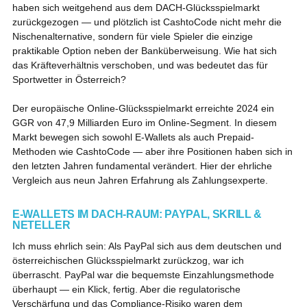
haben sich weitgehend aus dem DACH-Glücksspielmarkt
zurückgezogen — und plötzlich ist CashtoCode nicht mehr die
Nischenalternative, sondern für viele Spieler die einzige
praktikable Option neben der Banküberweisung. Wie hat sich
das Kräfteverhältnis verschoben, und was bedeutet das für
Sportwetter in Österreich?
Der europäische Online-Glücksspielmarkt erreichte 2024 ein
GGR von 47,9 Milliarden Euro im Online-Segment. In diesem
Markt bewegen sich sowohl E-Wallets als auch Prepaid-
Methoden wie CashtoCode — aber ihre Positionen haben sich in
den letzten Jahren fundamental verändert. Hier der ehrliche
Vergleich aus neun Jahren Erfahrung als Zahlungsexperte.
E-WALLETS IM DACH-RAUM: PAYPAL, SKRILL &
NETELLER
Ich muss ehrlich sein: Als PayPal sich aus dem deutschen und
österreichischen Glücksspielmarkt zurückzog, war ich
überrascht. PayPal war die bequemste Einzahlungsmethode
überhaupt — ein Klick, fertig. Aber die regulatorische
Verschärfung und das Compliance-Risiko waren dem