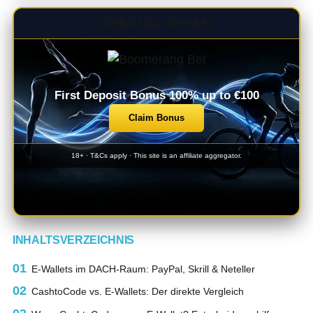
SPECIAL OFFER
CashtoCode vs. Paysafecard bei
Ist CashtoCode bei Sportwetten
Wetten — Vergleich für Österreich
sicher? Closed-Loop & Datenschutz
2026
2026
First Deposit Bonus 100% up to €100
Claim Bonus
18+ · T&Cs apply · This site is an affiliate aggregator.
CashtoCode Sportwetten
Alle Artikel
Erfahrungen 2026 — Praxistest aus
Österreich
INHALTSVERZEICHNIS
E-Wallets im DACH-Raum: PayPal, Skrill & Neteller
CashtoCode vs. E-Wallets: Der direkte Vergleich