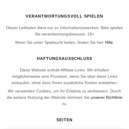
VERANTWORTUNGSVOLL SPIELEN
Dieser Leitfaden dient nur zu Informationszwecken. Bitte spielen
Sie verantwortungsbewusst. 18+
Wenn Sie unter Spielsucht leiden, finden Sie hier
Hilfe
.
HAFTUNGSAUSSCHLUSS
Diese Website enthält Affiliate-Links. Wir erhalten
möglicherweise eine Provision, wenn Sie über diese Links
einkaufen, ohne dass Ihnen zusätzliche Kosten entstehen.
Wir verwenden Cookies, um Ihr Erlebnis zu verbessern. Durch
die weitere Nutzung der Website stimmen Sie
unserer Richtlinie
zu.
SEITEN